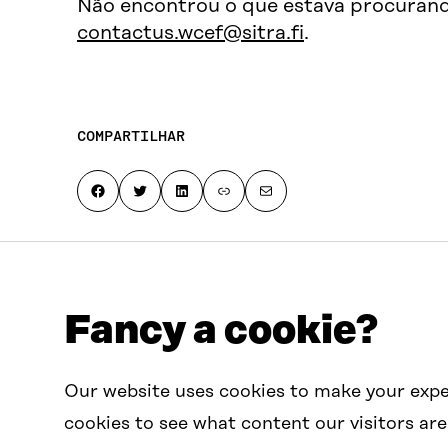
Não encontrou o que estava procurand
contactus.wcef@sitra.fi
.
COMPARTILHAR
Share on Facebook
Share on Twitter
Share on LinkedIn
Copy page link to clipboard
Share by email
Fancy a cookie?
Fale conosco
Our website uses cookies to make your expe
contactus.wcef@sitra.fi
cookies to see what content our visitors are