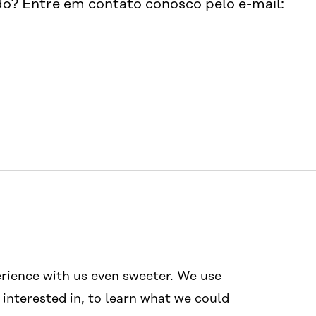
o? Entre em contato conosco pelo e-mail:
Mídias sociais
Links
rience with us even sweeter. We use
#wcef2025
Acessibilida
 interested in, to learn what we could
Proteção de 