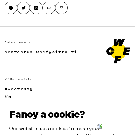
Share on Facebook
Share on Twitter
Share on LinkedIn
Copy page link to clipboard
Share by email
Fale conosco
contactus.wcef@sitra.fi
Mídias sociais
#wcef2025
Fancy a cookie?
Links
Acessibilidade
Our website uses cookies to make your
Proteção de Dados