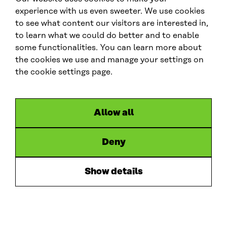
experience with us even sweeter. We use cookies
to see what content our visitors are interested in,
to learn what we could do better and to enable
some functionalities. You can learn more about
OBJETIVOS DE DESENVOLVIMENTO SUSTENTÁVEL
DA ONU RELACIONADOS
the cookies we use and manage your settings on
the cookie settings page.
Allow all
Deny
COMPARTILHAR
Show details
Share on Facebook
Share on Twitter
Share on LinkedIn
Copy page link to clipboard
Share by email