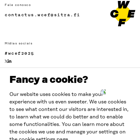
Fale conosco
contactus.wcef@sitra.fi
Mídias sociais
#wcef2025
Fancy a cookie?
Links
Acessibilidade
Our website uses cookies to make your
Proteção de Dados
experience with us even sweeter. We use cookies
Cookie settings
to see what content our visitors are interested in,
to learn what we could do better and to enable
some functionalities. You can learn more about
Realizado por:
the cookies we use and manage your settings on
the cookie settings page.