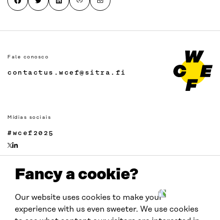
Fale conosco
contactus.wcef@sitra.fi
Mídias sociais
#wcef2025
Fancy a cookie?
Links
Acessibilidade
Our website uses cookies to make your
Proteção de Dados
experience with us even sweeter. We use cookies