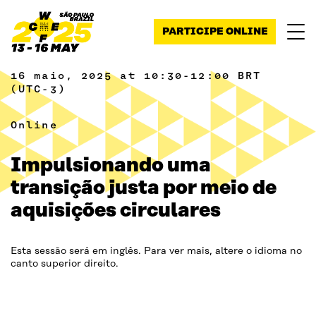
Pular para o conteúdo
PARTICIPE ONLINE
16 maio, 2025 at 10:30-12:00 BRT
(UTC-3)
Online
Impulsionando uma
transição justa por meio de
aquisições circulares
Esta sessão será em inglês. Para ver mais, altere o idioma no
canto superior direito.