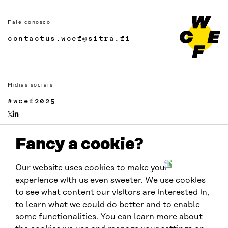
Fale conosco
contactus.wcef@sitra.fi
Mídias sociais
#wcef2025
Fancy a cookie?
Links
Acessibilidade
Our website uses cookies to make your
Proteção de Dados
experience with us even sweeter. We use cookies
Cookie settings
to see what content our visitors are interested in,
to learn what we could do better and to enable
some functionalities. You can learn more about
Realizado por: