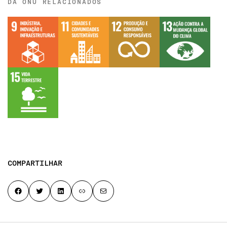
DA ONU RELACIONADOS
COMPARTILHAR
Share on Facebook
Share on Twitter
Share on LinkedIn
Copy page link to clipboard
Share by email