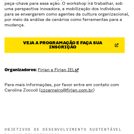
peça-chave para essa ação. O workshop irá trabalhar, sob
uma perspectiva inovadora, a mobilização dos indivíduos
para se enxergarem como agentes da cultura organizacional,
por meio da análise de cenários como ferramentas para a
mudança.
VEJA A PROGRAMAÇÃO E FAÇA SUA
(OPEN IN NEW WINDOW)
INSCRIÇÃO
(open in new window)
Organizadores:
Firjan e Firjan IEL
Para mais informações, por favor entre em contato com
Carolina Zoccoli (
czcarneiro@firjan.com.br
)
OBJETIVOS DE DESENVOLVIMENTO SUSTENTÁVEL