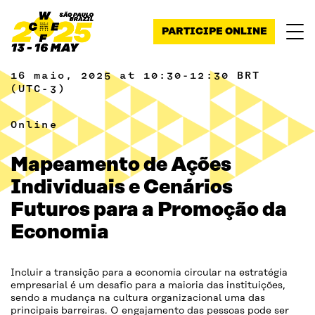
Pular para o conteúdo
PARTICIPE ONLINE
16 maio, 2025 at 10:30-12:30 BRT
(UTC-3)
Online
Mapeamento de Ações
Individuais e Cenários
Futuros para a Promoção da
Economia
Incluir a transição para a economia circular na estratégia
empresarial é um desafio para a maioria das instituições,
sendo a mudança na cultura organizacional uma das
principais barreiras. O engajamento das pessoas pode ser